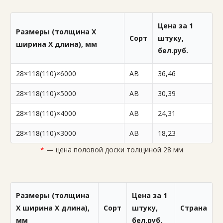
Цена за 1
Размеры (толщина X
Сорт
штуку,
ширина X длина), мм
бел.руб.
28×118(110)×6000
AB
36,46
28×118(110)×5000
AB
30,39
28×118(110)×4000
AB
24,31
28×118(110)×3000
AB
18,23
*
— цена половой доски толщиной 28 мм
Размеры (толщина
Цена за 1
X ширина X длина),
Сорт
штуку,
Страна
мм
бел.руб.