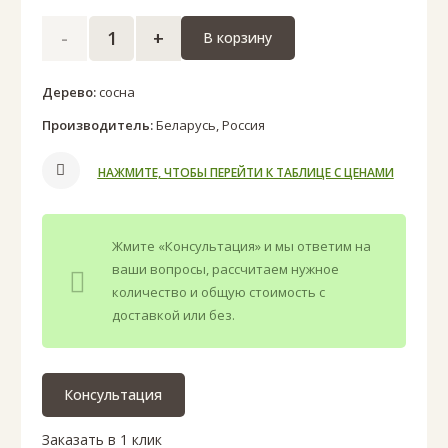
Количество
В корзину
товара
Дерево:
сосна
Доска
Производитель:
Беларусь
,
Россия
пола
НАЖМИТЕ, ЧТОБЫ ПЕРЕЙТИ К ТАБЛИЦЕ С ЦЕНАМИ
из
Жмите «Консультация» и мы ответим на
сосны
ваши вопросы, рассчитаем нужное
количество и общую стоимость с
доставкой или без.
Консультация
Заказать в 1 клик