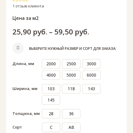
Оценка
5.00
из 5
1
отзыв клиента
Цена за м2
Диапазон
25,90
руб.
–
59,50
руб.
цен:
ВЫБЕРИТЕ НУЖНЫЙ РАЗМЕР И СОРТ ДЛЯ ЗАКАЗА:
25,90 руб.
Длина, мм
2000
2500
3000
–
4000
5000
6000
59,50 руб.
Ширина, мм
103
118
143
145
Толщина, мм
28
36
Сорт
C
АВ